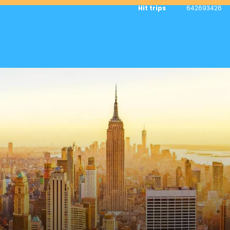
Hit trips
642693426