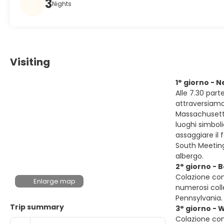
3
Nights
Visiting
1° giorno - 
Alle 7.30 par
attraversiamo 
Massachusetts.
luoghi simbol
assaggiare il 
South Meeting
albergo.
2° giorno - 
Colazione con
Enlarge map
numerosi colle
Pennsylvania.
Trip summary
3° giorno - 
Colazione con