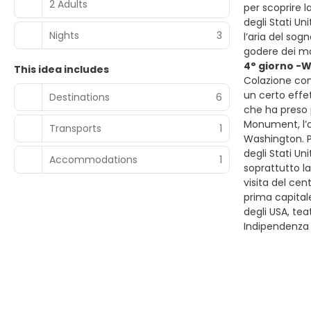
2 Adults
per scoprire 
degli Stati Un
Nights
3
l’aria del so
godere dei mon
4° giorno -W
This idea includes
Colazione cont
un certo effet
Destinations
6
che ha preso p
Monument, l’o
Transports
1
Washington. P
degli Stati Un
Accommodations
1
soprattutto l
visita del cen
prima capitale
degli USA, tea
Indipendenza d