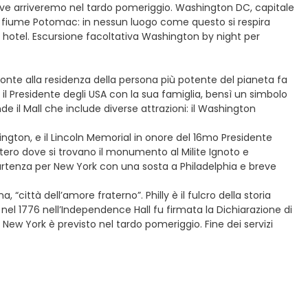
ove arriveremo nel tardo pomeriggio. Washington DC, capitale
a sul fiume Potomac: in nessun luogo come questo si respira
 hotel. Escursione facoltativa Washington by night per
fronte alla residenza della persona più potente del pianeta fa
il Presidente degli USA con la sua famiglia, bensì un simbolo
e il Mall che include diverse attrazioni: il Washington
ngton, e il Lincoln Memorial in onore del 16mo Presidente
imitero dove si trovano il monumento al Milite Ignoto e
Partenza per New York con una sosta a Philadelphia e breve
“città dell’amore fraterno”. Philly è il fulcro della storia
 nel 1776 nell’Independence Hall fu firmata la Dichiarazione di
a New York è previsto nel tardo pomeriggio. Fine dei servizi