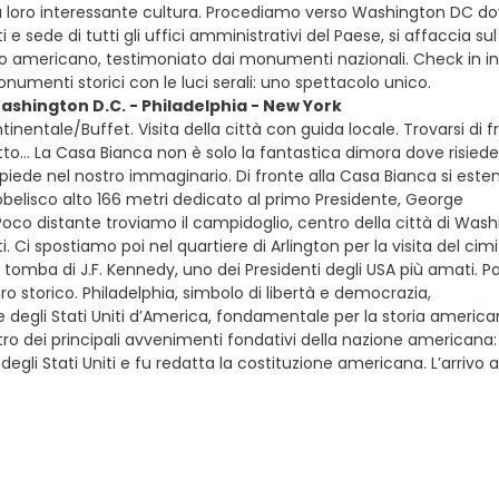
la loro interessante cultura. Procediamo verso Washington DC d
iti e sede di tutti gli uffici amministrativi del Paese, si affacci
gno americano, testimoniato dai monumenti nazionali. Check in in
umenti storici con le luci serali: uno spettacolo unico.
ashington D.C. - Philadelphia - New York
inentale/Buffet. Visita della città con guida locale. Trovarsi di 
to… La Casa Bianca non è solo la fantastica dimora dove risiede 
iede nel nostro immaginario. Di fronte alla Casa Bianca si estend
belisco alto 166 metri dedicato al primo Presidente, George
oco distante troviamo il campidoglio, centro della città di Washi
iti. Ci spostiamo poi nel quartiere di Arlington per la visita del c
a tomba di J.F. Kennedy, uno dei Presidenti degli USA più amati. 
tro storico. Philadelphia, simbolo di libertà e democrazia,
 degli Stati Uniti d’America, fondamentale per la storia americana, 
tro dei principali avvenimenti fondativi della nazione americana:
egli Stati Uniti e fu redatta la costituzione americana. L’arrivo 