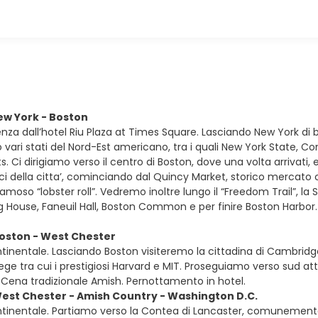
New York - Boston
tenza dall’hotel Riu Plaza at Times Square. Lasciando New York di
vari stati del Nord-Est americano, tra i quali New York State, C
 Ci dirigiamo verso il centro di Boston, dove una volta arrivati, e
ici della citta’, cominciando dal Quincy Market, storico mercato
famoso “lobster roll”. Vedremo inoltre lungo il “Freedom Trail”, la 
 House, Faneuil Hall, Boston Common e per finire Boston Harbor
Boston - West Chester
tinentale. Lasciando Boston visiteremo la cittadina di Cambridge,
ge tra cui i prestigiosi Harvard e MIT. Proseguiamo verso sud attra
 Cena tradizionale Amish. Pernottamento in hotel.
West Chester - Amish Country - Washington D.C.
tinentale. Partiamo verso la Contea di Lancaster, comunemente