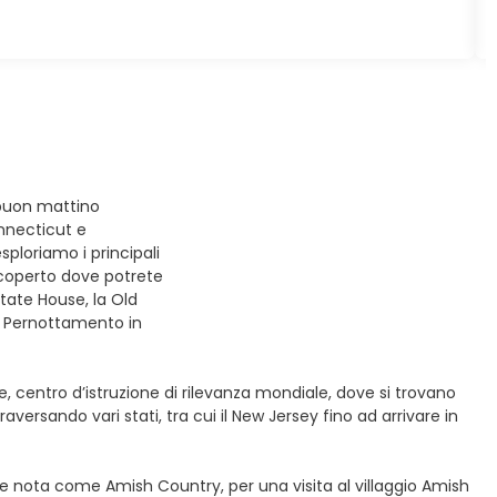
 buon mattino
onnecticut e
sploriamo i principali
 coperto dove potrete
State House, la Old
. Pernottamento in
 centro d’istruzione di rilevanza mondiale, dove si trovano
versando vari stati, tra cui il New Jersey fino ad arrivare in
 nota come Amish Country, per una visita al villaggio Amish