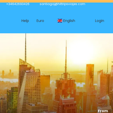
+34642693426
santiagoj@hittripsviajes.com
Help
Euro
English
Login
From