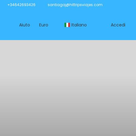
+34642693426
santiagoj@hittripsviajes.com
Aiuto
Euro
Italiano
Accedi